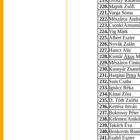
219.
Oroszy Rafaell
220.
Majnik Zsófi
221.
Varga Soma
222.
Mészáros Andr
223.
Csonki Annamá
224.
Vig Márk
225.
Albert Eszter
226.
Novák Zalán
227.
Hancz Aliz
228.
Kuntár
Ákos
Ma
229.
Mészáros Cinti
230.
Kusnyár Zsanet
231.
Hargitai
Petra
M
232.
Sum Csaba
233.
Ignácz Réka
234.
Kánai Zóra
235.
D. Tóth Zsófia
236.
Kertész István
237.
Bokrossy Péter
238.
Kelemen Anikó
239.
Takách Éva
240.
Benkovits Bian
241.
Szabó Eszter