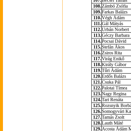
107.
Becsei Tamás
108.
Zámbó Zsófia
109.
Farkas Balázs
110.
Végh Ádám
111.
Gál Mátyás
112.
Urbán Norbert
113.
Géczy Barbara
114.
Pocsai Dávid
115.
Stefán Ákos
116.
Zsiros Rita
117.
Virág Enikő
118.
Király Gábor
119.
Tűri Ádám
120.
Erdős Balázs
121.
Csuka Pál
122.
Palotai Tímea
123.
Nagy Regina
124.
Tari Renáta
125.
Rozsnyik Borbá
126.
Somogyvári Kat
127.
Tamás Zsolt
128.
Lauth Máté
129.
Acosta Ádám M