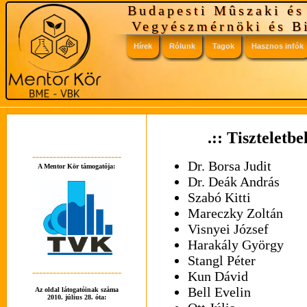
Budapesti Mûszaki é
Vegyészmérnöki és B
Hírek
Rólunk
Tagok
Hasznos infók
Vezetôség
Tudnivalók
Tagok
Linkek
.:: Tiszteletb
--------------------------
Dr. Borsa Judit
A Mentor Kör támogatója:
Mentorok voltak
GYÍK
Dr. Deák András
Szabó Kitti
Tutorrendszer
Mareczky Zoltán
Visnyei József
Harakály György
Stangl Péter
--------------------------
Kun Dávid
Bell Evelin
Az oldal látogatóinak száma
2010. július 28. óta: