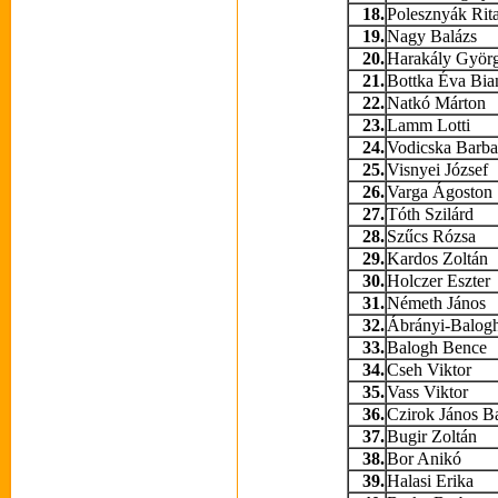
18.
Polesznyák Rit
19.
Nagy Balázs
20.
Harakály Györg
21.
Bottka Éva Bia
22.
Natkó Márton
23.
Lamm Lotti
24.
Vodicska Barba
25.
Visnyei József
26.
Varga Ágoston
27.
Tóth Szilárd
28.
Szűcs Rózsa
29.
Kardos Zoltán
30.
Holczer Eszter
31.
Németh János
32.
Ábrányi-Balogh
33.
Balogh Bence
34.
Cseh Viktor
35.
Vass Viktor
36.
Czirok János B
37.
Bugir Zoltán
38.
Bor Anikó
39.
Halasi Erika