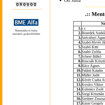
Ott Júlia
--------------------------
.:: Ment
N
1.
s s
Matematika és fizika
2.
Benedek Andrá
interaktív gyakorlófelület
3.
Szécsényi Ágn
4.
Szabó-Hevér Já
5.
Szabó Kitti
6.
Szabó Zsófia
7.
Scheer Ildikó
8.
Ruscsák Kriszt
9.
Rácz Ágnes
10.
Palásti Katalin
11.
Müller Judit
12.
Kövér Csaba At
13.
Kovács Viktor
14.
Kolonics Zsolt
15.
Szegi Krisztián
16.
Szeitner Zsuzs
17.
Knorr Gergely