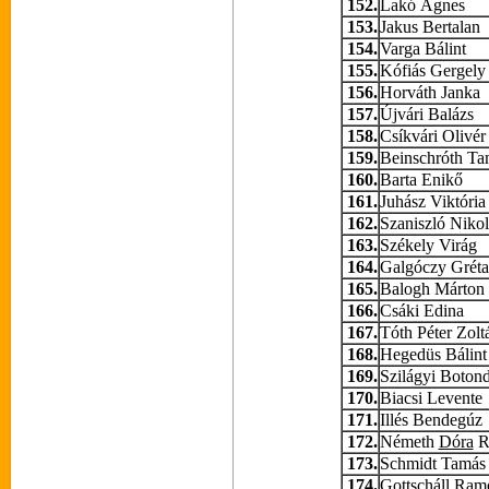
152.
Lakó Ágnes
153.
Jakus Bertalan
154.
Varga Bálint
155.
Kófiás Gergely
156.
Horváth Janka
157.
Újvári Balázs
158.
Csíkvári Olivér
159.
Beinschróth Ta
160.
Barta Enikő
161.
Juhász Viktória 
162.
Szaniszló Nikol
163.
Székely Virág
164.
Galgóczy Gréta
165.
Balogh Márton
166.
Csáki Edina
167.
Tóth Péter Zolt
168.
Hegedüs Bálint
169.
Szilágyi Boton
170.
Biacsi Levente
171.
Illés Bendegúz
172.
Németh
Dóra
R
173.
Schmidt Tamás
174.
Gottscháll Ram