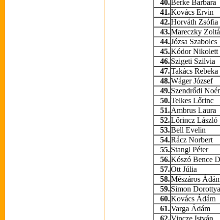
40.
Berke Barbara
41.
Kovács Ervin
42.
Horváth Zsófia
43.
Mareczky Zolt
44.
Józsa Szabolcs
45.
Kódor Nikolett
46.
Szigeti Szilvia
47.
Takács Rebeka
48.
Wáger József
49.
Szendrődi Noé
50.
Telkes Lőrinc
51.
Ambrus Laura
52.
Lőrincz László
53.
Bell Evelin
54.
Rácz Norbert
55.
Stangl Péter
56.
Kószó Bence D
57.
Ott Júlia
58.
Mészáros Ádá
59.
Simon Dorotty
60.
Kovács Ádám
61.
Varga Ádám
62.
Vincze István