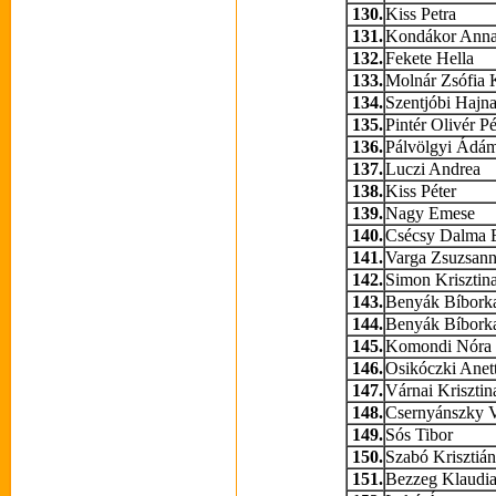
130.
Kiss Petra
131.
Kondákor Anna
132.
Fekete Hella
133.
Molnár Zsófia 
134.
Szentjóbi Hajna
135.
Pintér Olivér Pé
136.
Pálvölgyi Ádá
137.
Luczi Andrea
138.
Kiss Péter
139.
Nagy Emese
140.
Csécsy Dalma 
141.
Varga Zsuzsan
142.
Simon Krisztin
143.
Benyák Bíbork
144.
Benyák Bíborka
145.
Komondi Nóra
146.
Osikóczki Anet
147.
Várnai Krisztin
148.
Csernyánszky V
149.
Sós Tibor
150.
Szabó Krisztián
151.
Bezzeg Klaudi