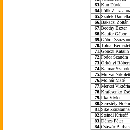
63.
Kun Dávid
64.
Pólik Zsuzsann
65.
Szülek Daniella
66.
Bakacsi Zoltán
67.
Beöthy Eszter
68.
Kaufer Gábor
69.
Góbor Zsuzsan
70.
Tolnai Bernadet
71.
Gönczi Katalin
72.
Fodor Szandra
73.
Örkényi Róbert
74.
Kalmár Szabolc
75.
Murvai Nikolet
76.
Molnár Máté
77.
Merkei Viktória
78.
Krafcsenkó Zsó
79.
Ifka Vivien
80.
Serestély Noém
81.
Sike Zsuzsanna
82.
Steindl Kristóf
83.
Dénes Péter
84.
Császár Barbar