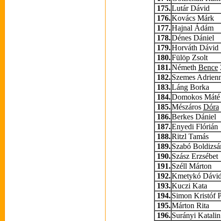
175.
Lutár Dávid
176.
Kovács Márk
177.
Hajnal Ádám
178.
Dénes Dániel
179.
Horváth Dávid
180.
Fülöp Zsolt
181.
Németh
Bence
182.
Szemes Adrien
183.
Láng Borka
184.
Domokos Máté
185.
Mészáros
Dóra
186.
Berkes Dániel
187.
Enyedi Flórián
188.
Ritzl Tamás
189.
Szabó Boldizsá
190.
Szász Erzsébet
191.
Széll Márton
192.
Kmetykó Dávi
193.
Kuczi Kata
194.
Simon Kristóf P
195.
Márton Rita
196.
Surányi Katalin