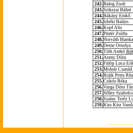
242.
Balog Zsolt
243.
Szikszai Bálint
244.
Bákány Enikő
245.
Izbéki Balázs
246.
Kopf Aliz
247.
Pintér Zsófia
248.
Horváth Biank
249.
Deme Orsolya
250.
Tóth Anikó
Ré
251.
Arany Dóra
252.
Fülöp Luca Eri
253.
Molnár Csanád 
254.
Rojik Petra Rit
255.
Csikós Réka
256.
Varga Dóra Tí
257.
Sélley Szabolc
258.
Szalay Teréz L
259.
Kiss Kira Vand