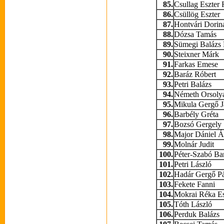
85.
Csullag Eszter 
86.
Csüllög Eszter
87.
Hontvári Dorin
88.
Dózsa Tamás
89.
Sümegi Balázs 
90.
Steixner Márk
91.
Farkas Emese
92.
Baráz Róbert
93.
Petri Balázs
94.
Németh Orsoly
95.
Mikula Gergő J
96.
Barbély Gréta
97.
Bozsó Gergely
98.
Major Dániel Á
99.
Molnár Judit
100.
Péter-Szabó Ba
101.
Petri László
102.
Hadár Gergő Pá
103.
Fekete Fanni
104.
Mokrai Réka Es
105.
Tóth László
106.
Perduk Balázs