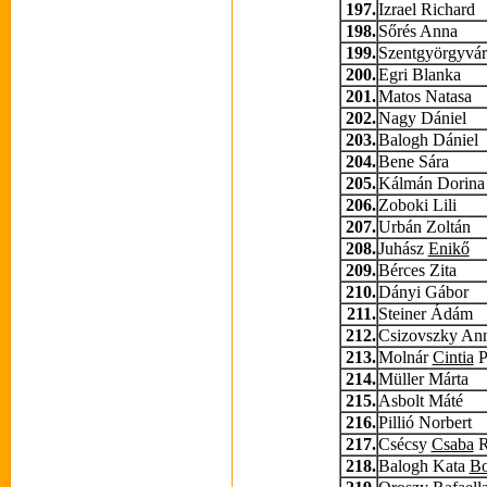
197.
Izrael Richard
198.
Sőrés Anna
199.
Szentgyörgyvár
200.
Egri Blanka
201.
Matos Natasa
202.
Nagy Dániel
203.
Balogh Dániel
204.
Bene Sára
205.
Kálmán Dorina
206.
Zoboki Lili
207.
Urbán Zoltán
208.
Juhász
Enikő
209.
Bérces Zita
210.
Dányi Gábor
211.
Steiner Ádám
212.
Csizovszky An
213.
Molnár
Cintia
P
214.
Müller Márta
215.
Asbolt Máté
216.
Pillió Norbert
217.
Csécsy
Csaba
R
218.
Balogh Kata
Bo