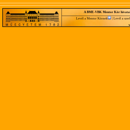
A BME-VBK Mentor Kör hivatal
Levél a Mentor Körnek
|
Levél a sze