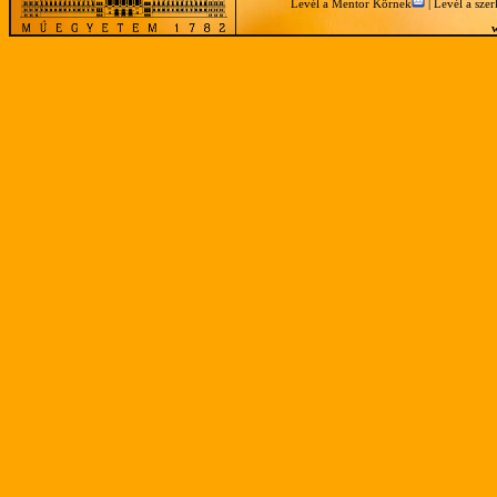
Levél a Mentor Körnek
|
Levél a sze