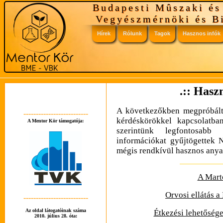
Budapesti Mûszaki é
Vegyészmérnöki és B
Hírek
Rólunk
Tagok
Hasznos infók
Vezetôség
Tudnivalók
.:: Hasz
Tagok
Linkek
A következőkben megpróbált
--------------------------
kérdéskörökkel kapcsolatba
A Mentor Kör támogatója:
Mentorok voltak
GYÍK
szerintünk legfontosabb
információkat gyűjtögettek 
mégis rendkívül hasznos anyag
Tutorrendszer
A Mart
Orvosi ellátás 
--------------------------
Az oldal látogatóinak száma
Étkezési lehetősége
2010. július 28. óta: