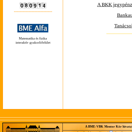
A BKK jegypénzt
--------------------------
Bankau
Tanácsok
Matematika és fizika
interaktív gyakorlófelület
A BME-VBK Mentor Kör hivatal