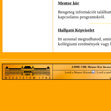
Mentor kör
Rengeteg információt találhat
kapcsolatos programokról.
Hallgató Képviselet
Itt azonnal megtudhatod, amint
kollégiumi eredmények vagy ha
A BME-VBK Mentor Kör hivatal
Levél a Mentor Körnek
|
Levél a sze