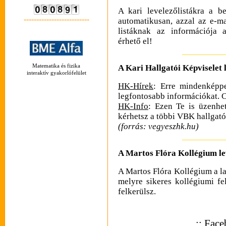
A kari levelezőlistákra a be
--------------------------
automatikusan, azzal az e-m
listáknak az információja
érhető el!
A Kari Hallgatói Képviselet l
Matematika és fizika
interaktív gyakorlófelület
HK-Hírek
: Erre mindenképpe
legfontosabb információkat. C
HK-Info
: Ezen Te is üzenhet
kérhetsz a többi VBK hallgató
(forrás: vegyeszhk.hu)
A Martos Flóra Kollégium lev
A Martos Flóra Kollégium a lak
melyre sikeres kollégiumi fe
felkerülsz.
.:: Fac