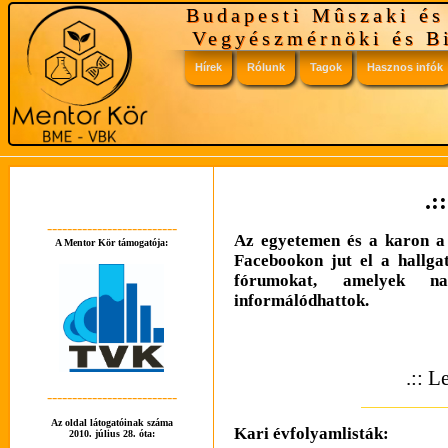
Budapesti Mûszaki é
Vegyészmérnöki és B
Hírek
Rólunk
Tagok
Hasznos infók
Vezetôség
Tudnivalók
Tagok
Linkek
.:
--------------------------
Az egyetemen és a karon a 
A Mentor Kör támogatója:
Mentorok voltak
GYÍK
Facebookon jut el a hallgat
fórumokat, amelyek n
informálódhattok.
Tutorrendszer
.:: L
--------------------------
Az oldal látogatóinak száma
Kari évfolyamlisták:
2010. július 28. óta: