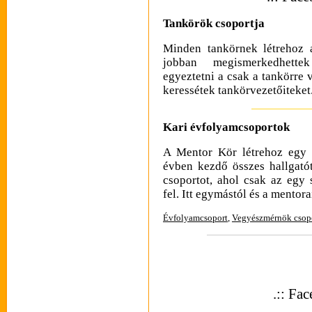
Tankörök csoportja
Minden tankörnek létrehoz 
jobban megismerkedhettek
egyeztetni a csak a tankörre
keressétek tankörvezetőiteket
Kari évfolyamcsoportok
A Mentor Kör létrehoz egy 
évben kezdő összes hallgató
csoportot, ahol csak az egy 
fel. Itt egymástól és a mentora
Évfolyamcsoport
,
Vegyészmérnök csop
.:: Fa